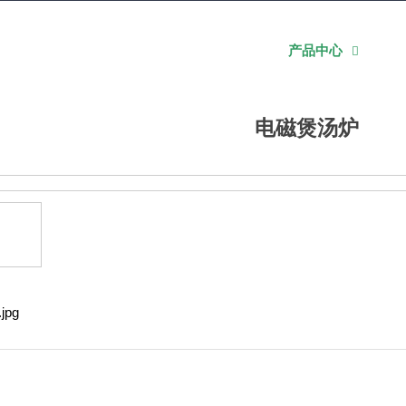
佰洁首页
走进佰洁
团餐事业部
产品中心

电磁煲汤炉