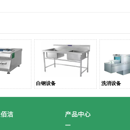
白钢设备
洗消设备
进佰洁
产品中心
—