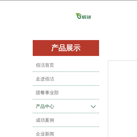

产品展示
佰洁首页
走进佰洁
团餐事业部
产品中心

成功案例
企业新闻