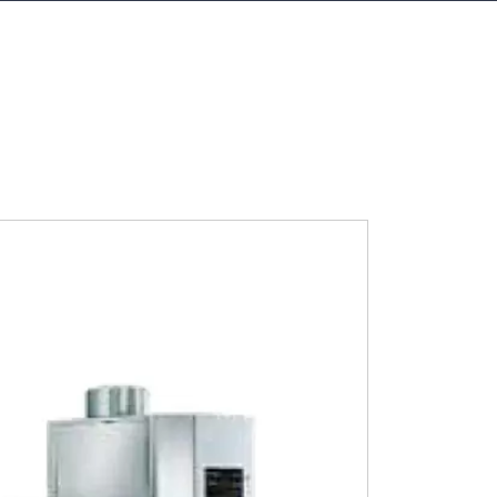
成功案例
企业新闻
联系我们