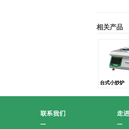
相关产品
台式小炒炉
联系我们
走
—
—