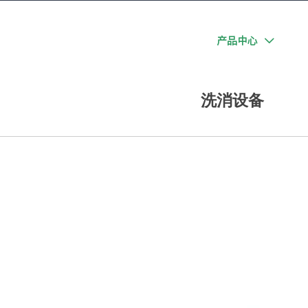
佰洁首页
走进佰洁
团餐事业部
产品中心

洗消设备