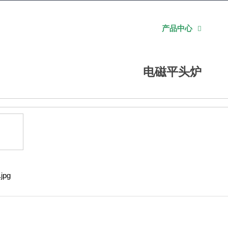
佰洁首页
走进佰洁
团餐事业部
产品中心

电磁平头炉