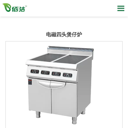

电磁四头煲仔炉