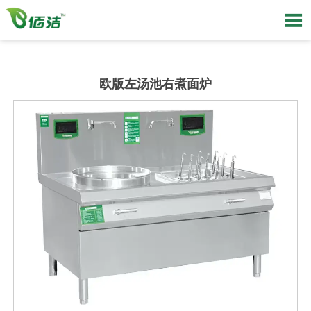

欧版左汤池右煮面炉