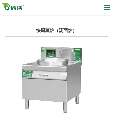

快厨蒸炉（汤面炉）