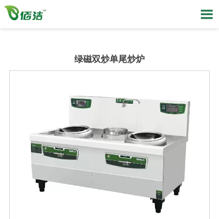

绿磁双炒单尾炒炉