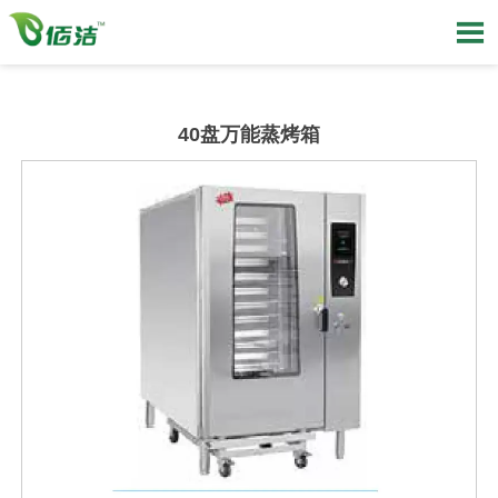

40盘万能蒸烤箱