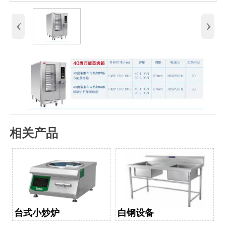
‹
›
相关产品
台式小炒炉
白钢设备