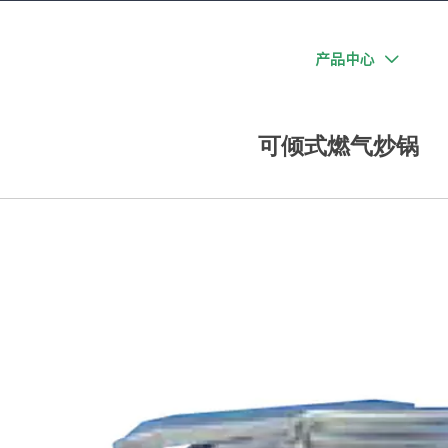
佰洁首页
走进佰洁
团餐事业部
产品中心

可倾式燃气炒锅