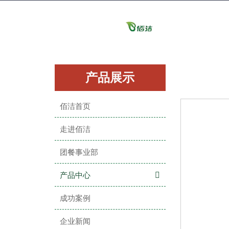

产品展示
佰洁首页
走进佰洁
团餐事业部
产品中心

成功案例
企业新闻