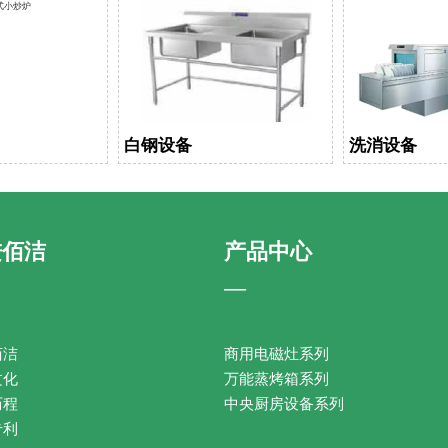
白钢设备
洗消设备
进佰洁
产品中心
—
佰洁
商用电磁灶系列
文化
万能蒸烤箱系列
历程
中央厨房设备系列
专利